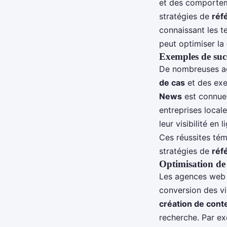
et des comporte
stratégies de
réf
connaissant les t
peut optimiser la
Exemples de succ
De nombreuses ag
de cas
et des exe
News
est connue 
entreprises loca
leur visibilité e
Ces réussites tém
stratégies de
réf
Optimisation de l
Les agences web ma
conversion des vis
création de cont
recherche. Par e