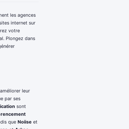
ment les agences
ites internet sur
rez votre
al. Plongez dans
générer
améliorer leur
ue par ses
cation
sont
érencement
ndis que
Noiise
et