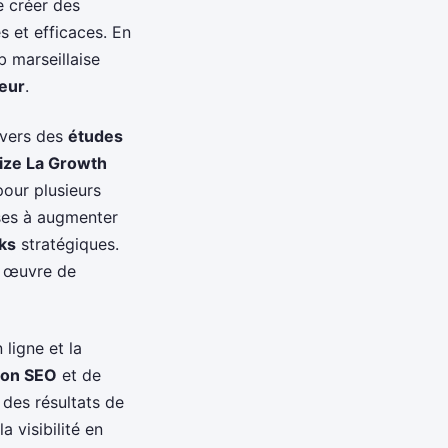
 créer des
s et efficaces. En
b marseillaise
teur
.
avers des
études
ize La Growth
our plusieurs
ses à augmenter
ks
stratégiques.
n œuvre de
 ligne et la
ion SEO
et de
 des résultats de
a visibilité en