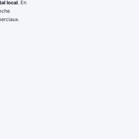
al local
. En
roche
merciaux.