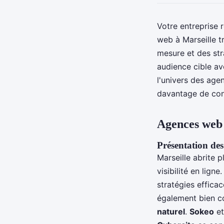
Votre entreprise 
web à Marseille t
mesure et des str
audience cible av
l'univers des age
davantage de con
Agences web à
Présentation des
Marseille abrite p
visibilité en ligne
stratégies effica
également bien c
naturel
.
Sokeo
e