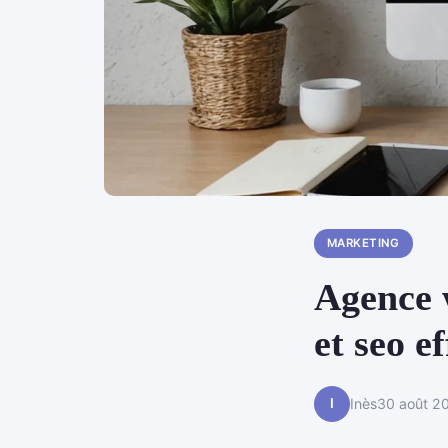
MARKETING
Agence w
et seo e
I
Inès
30 août 2