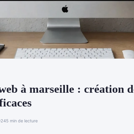
eb à marseille : création de
fficaces
024
5 min de lecture