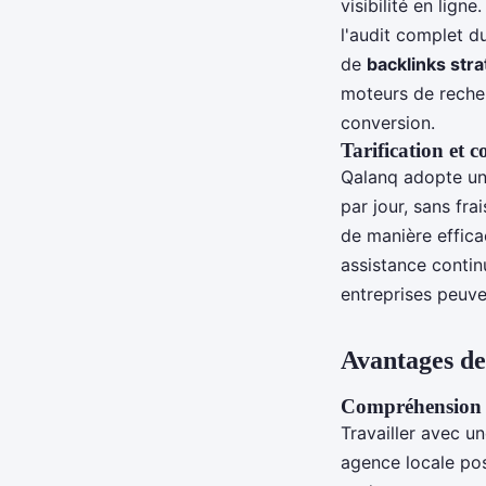
visibilité en lign
l'audit complet d
de
backlinks str
moteurs de recher
conversion.
Tarification et 
Qalanq adopte un
par jour, sans fr
de manière effica
assistance contin
entreprises peuv
Avantages de
Compréhension d
Travailler avec u
agence locale po