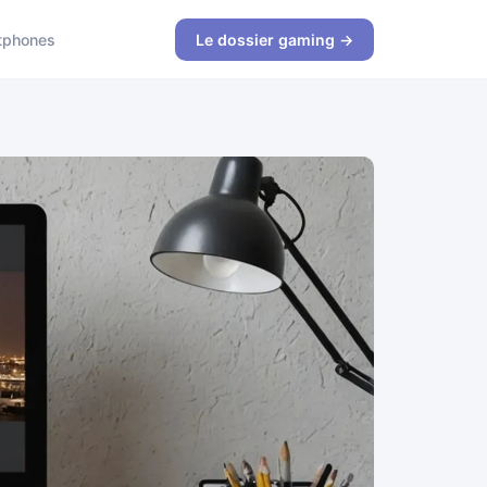
tphones
Le dossier gaming →