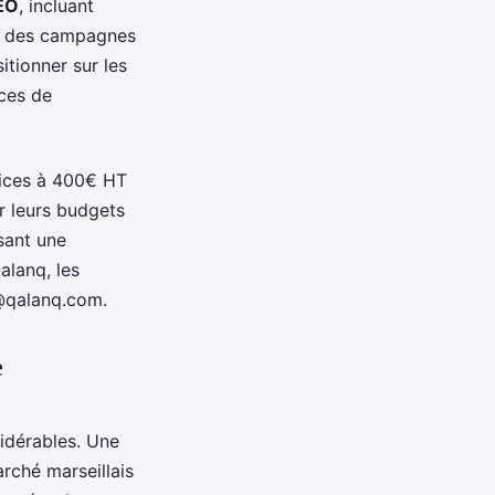
SEO
, incluant
que des campagnes
itionner sur les
nces de
vices à 400€ HT
er leurs budgets
ssant une
alanq, les
@qalanq.com
.
e
idérables. Une
rché marseillais