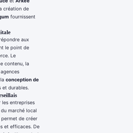
luce
et
Arkee
a création de
gum
fournissent
itale
 répondre aux
t le point de
rce. Le
de contenu, la
s agences
 la
conception de
 et durables.
seillais
 les entreprises
 du marché local
 permet de créer
s et efficaces. De