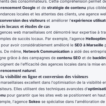
ments des consommateurs. Cette compréhension permet de
érencement Google
et de
stratégie de contenu
plus ciblée
endances locales et les attentes des clients, une agence we
conversion des visiteurs
et améliorer l'
expérience utilisa
ès locaux et études de cas
ences web marseillaises ont démontré leur expertise à tr
mples de succès locaux. Par exemple, l'agence
Hellooptim
pour avoir considérablement amélioré le
SEO à Marseille
p
les. De même,
Network Communication
a aidé des entrepri
n ligne grâce à des campagnes de
contenu SEO
et de
backlin
oignent de l'efficacité des agences locales dans la mise e
érencement naturel
.
a visibilité en ligne et conversion des visiteurs
rseillaises excellent dans l'optimisation de la visibilité en
iteurs. Elles utilisent des techniques avancées d'
optimisat
enu
pour garantir que les sites web se positionnent en haut
xemple, l'agence
Sokeo
se spécialise dans l'amélioration de l