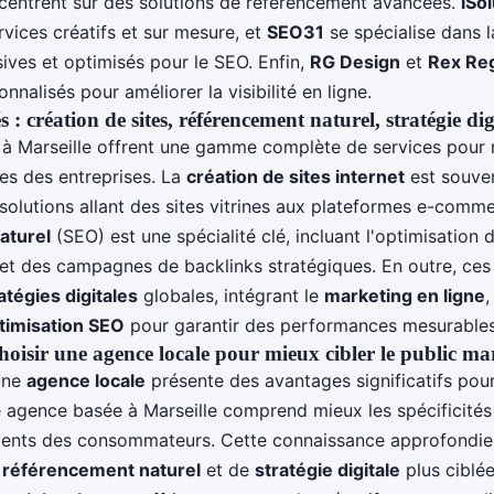
entrent sur des solutions de référencement avancées.
iSo
vices créatifs et sur mesure, et
SEO31
se spécialise dans l
ives et optimisés pour le SEO. Enfin,
RG Design
et
Rex Re
nnalisés pour améliorer la visibilité en ligne.
 : création de sites, référencement naturel, stratégie dig
à Marseille offrent une gamme complète de services pour
es des entreprises. La
création de sites internet
est souven
solutions allant des sites vitrines aux plateformes e-comme
aturel
(SEO) est une spécialité clé, incluant l'optimisation 
, et des campagnes de backlinks stratégiques. En outre, ce
atégies digitales
globales, intégrant le
marketing en ligne
,
timisation SEO
pour garantir des performances mesurables
oisir une agence locale pour mieux cibler le public mar
une
agence locale
présente des avantages significatifs pour
e agence basée à Marseille comprend mieux les spécificités
ents des consommateurs. Cette connaissance approfondie
e
référencement naturel
et de
stratégie digitale
plus ciblée