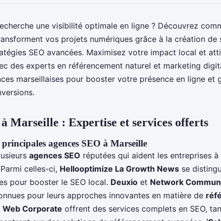
recherche une visibilité optimale en ligne ? Découvrez com
ransforment vos projets numériques grâce à la création de s
atégies SEO avancées. Maximisez votre impact local et atti
ec des experts en référencement naturel et marketing digit
nces marseillaises pour booster votre présence en ligne et 
versions.
 Marseille : Expertise et services offerts
 principales agences SEO à Marseille
lusieurs
agences SEO
réputées qui aident les entreprises à 
. Parmi celles-ci,
Hellooptimize La Growth News
se disting
ces pour booster le SEO local.
Deuxio
et
Network Communi
onnues pour leurs approches innovantes en matière de
réf
t
Web Corporate
offrent des services complets en SEO, ta