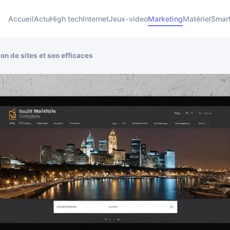
Accueil
Actu
High tech
Internet
Jeux-video
Marketing
Matériel
Smar
on de sites et seo efficaces