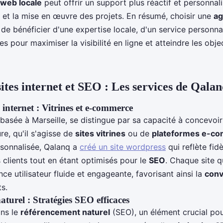
web locale
peut offrir un support plus réactif et personnalis
et la mise en œuvre des projets. En résumé, choisir une
ag
e bénéficier d'une expertise locale, d'un service personnal
s pour maximiser la visibilité en ligne et atteindre les objec
ites internet et SEO : Les services de Qala
 internet : Vitrines et e-commerce
basée à Marseille, se distingue par sa capacité à concevoi
e, qu'il s'agisse de
sites vitrines
ou de
plateformes e-c
sonnalisée, Qalanq a
créé un site wordpress
qui reflète fid
clients tout en étant optimisés pour le
SEO
. Chaque site q
nce utilisateur fluide et engageante, favorisant ainsi la
conv
ts.
turel : Stratégies SEO efficaces
ans le
référencement naturel
(SEO), un élément crucial pou