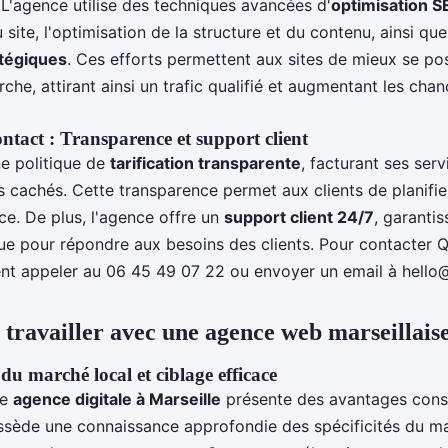
e. L'agence utilise des techniques avancées d'
optimisation 
u site, l'optimisation de la structure et du contenu, ainsi 
atégiques
. Ces efforts permettent aux sites de mieux se pos
che, attirant ainsi un trafic qualifié et augmentant les cha
contact : Transparence et support client
e politique de
tarification transparente
, facturant ses ser
ais cachés. Cette transparence permet aux clients de planifi
ce. De plus, l'agence offre un
support client 24/7
, garanti
ue pour répondre aux besoins des clients. Pour contacter Q
ent appeler au 06 45 49 07 22 ou envoyer un email à
hello
 travailler avec une agence web marseillais
u marché local et ciblage efficace
ne
agence digitale à Marseille
présente des avantages cons
ssède une connaissance approfondie des spécificités du ma