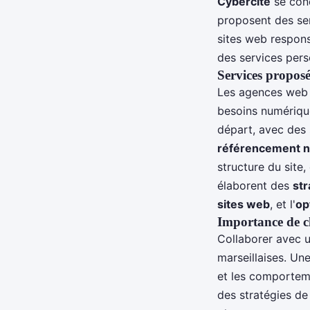
Cybercite
se conc
proposent des ser
sites web respons
des services perso
Services proposés
Les agences web 
besoins numériqu
départ, avec des 
référencement n
structure du site
élaborent des
str
sites web
, et l'
op
Importance de ch
Collaborer avec 
marseillaises. Un
et les comportem
des stratégies d