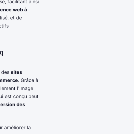
é, facilitant ainsi
ence web à
isé, et de
tifs
nq
r des
sites
ommerce
. Grâce à
èlement l'image
ui est conçu peut
ersion des
r améliorer la